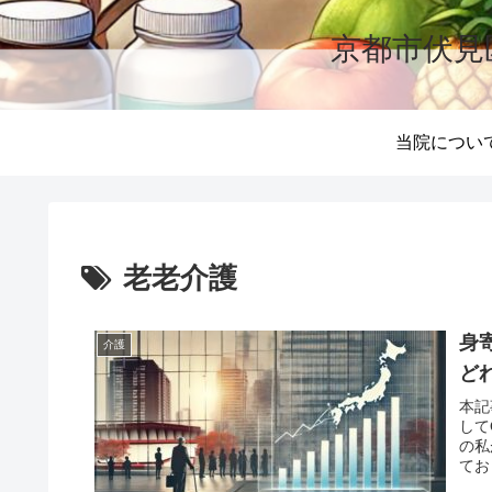
京都市伏見
当院につい
老老介護
身
介護
ど
本記
して
の私
てお
て詳