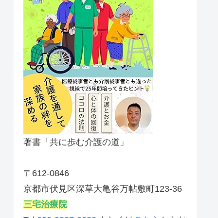
著書「共に歩む介護の道」
〒612-0846
京都市伏見区深草大亀谷万帖敷町123-36
三宅治療院