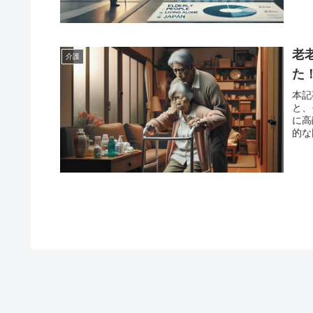
老
介護
た
本記
と、
に高
的な
介護